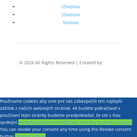
Sledova
Sledova
Sledova
© 2026 All Rights Reserved | Created by:
Rabbit
Studio
Používame cookies aby sme pre vás zabezpečili ten najlepší
zážitok z našich webových stránok. Ak budete pokračovať v
používaní tejto stránky budeme predpokladať, že ste s ňou
spokojní.
Akceptujem
Odmietam
Zásady ochrany osobných údajov
You can revoke your consent any time using the Revoke consent
button.
Odvolať súhlas